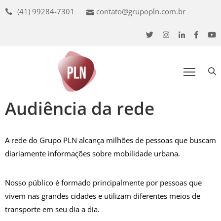
(41) 99284-7301
contato@grupopln.com.br
uem
omos
ossa
ede
Audiência da rede
udiência
A rede do Grupo PLN alcança milhões de pessoas que buscam
nuncie
diariamente informações sobre mobilidade urbana.
oluções
Nosso público é formado principalmente por pessoas que
ojetos
vivem nas grandes cidades e utilizam diferentes meios de
transporte em seu dia a dia.
ontato