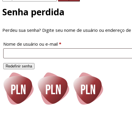
Senha perdida
Perdeu sua senha? Digite seu nome de usuário ou endereço de e
Obrigatório
Nome de usuário ou e-mail
*
Redefinir senha
O Grupo PLN
é uma rede digital que conecta milhões de pessoas
Quer falar com a gente? Escreva para
contato@grupopln.com.b