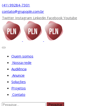
(41) 99284-7301
contato@grupopln.com.br
Twitter
Instagram
Linkedin
Facebook
Youtube
Quem somos
Nossa rede
Audiência
Anuncie
Soluções
Projetos
Contato