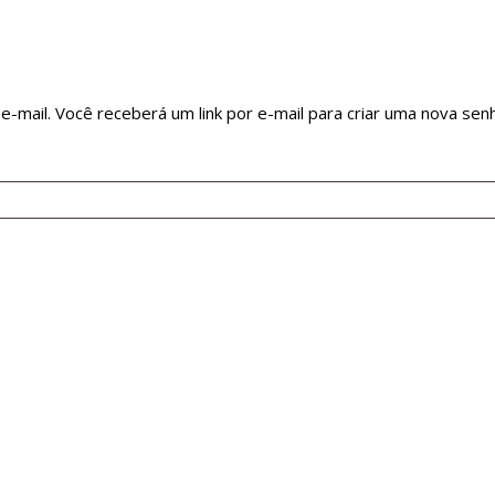
-mail. Você receberá um link por e-mail para criar uma nova senh
 à mobilidade urbana nas principais capitais do Brasil.
r
.