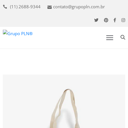
(11) 2688-9344
contato@grupopln.com.br
uem
omos
ossa
ede
udiência
nuncie
oluções
ojetos
ontato