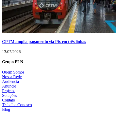
CPTM amplia pagamento via Pix em três linhas
13/07/2026
Grupo PLN
Quem Somos
Nossa Rede
Audiência
Anuncie
Projetos
Soluções
Contato
Trabalhe Conosco
Blog