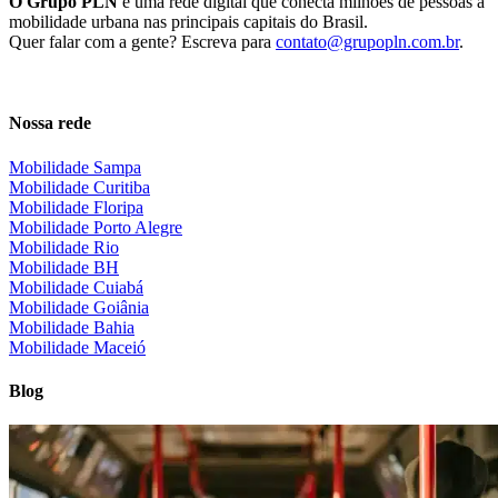
O Grupo PLN
é uma rede digital que conecta milhões de pessoas à
mobilidade urbana nas principais capitais do Brasil.
Quer falar com a gente? Escreva para
contato@grupopln.com.br
.
Twitter
Instagram
Linkedin
Youtube
Facebook
Nossa rede
Mobilidade Sampa
Mobilidade Curitiba
Mobilidade Floripa
Mobilidade Porto Alegre
Mobilidade Rio
Mobilidade BH
Mobilidade Cuiabá
Mobilidade Goiânia
Mobilidade Bahia
Mobilidade Maceió
Blog