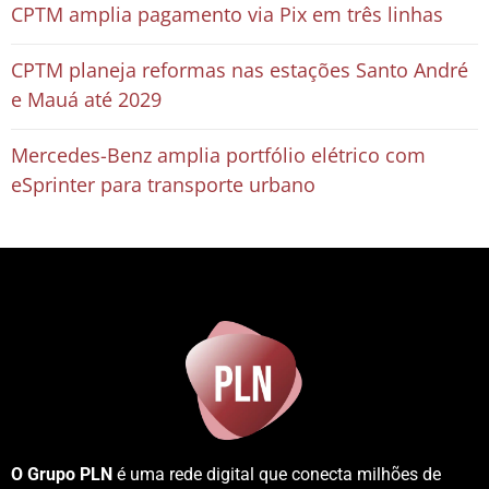
CPTM amplia pagamento via Pix em três linhas
CPTM planeja reformas nas estações Santo André
e Mauá até 2029
Mercedes-Benz amplia portfólio elétrico com
eSprinter para transporte urbano
O Grupo PLN
é uma rede digital que conecta milhões de