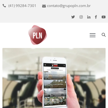
(41) 99284-7301
contato@grupopln.com.br
uem
omos
ossa
ede
udiência
nuncie
oluções
ojetos
ontato