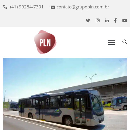
(41) 99284-7301
contato@grupopln.com.br
uem
omos
ossa
ede
udiência
nuncie
oluções
ojetos
ontato