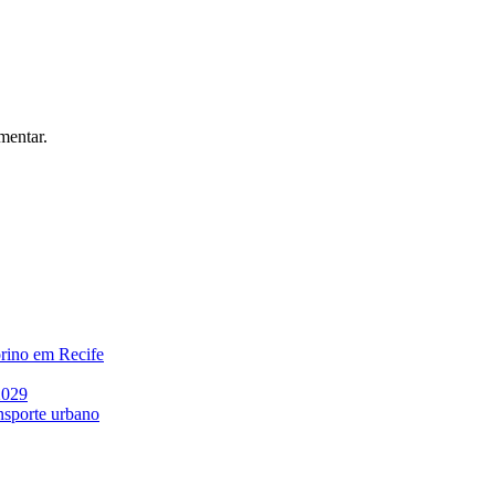
mentar.
rino em Recife
2029
nsporte urbano