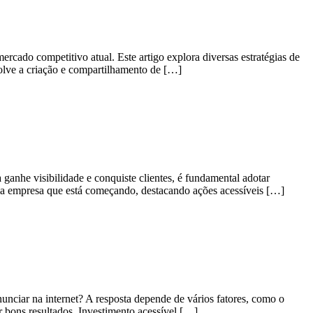
rcado competitivo atual. Este artigo explora diversas estratégias de
olve a criação e compartilhamento de […]
anhe visibilidade e conquiste clientes, é fundamental adotar
uma empresa que está começando, destacando ações acessíveis […]
nciar na internet? A resposta depende de vários fatores, como o
r bons resultados. Investimento acessível […]