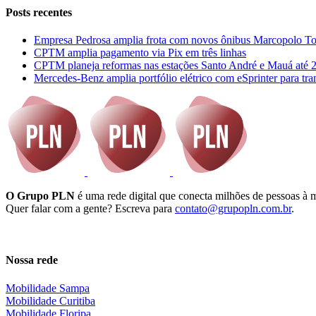
Posts recentes
Empresa Pedrosa amplia frota com novos ônibus Marcopolo To
CPTM amplia pagamento via Pix em três linhas
CPTM planeja reformas nas estações Santo André e Mauá até 
Mercedes-Benz amplia portfólio elétrico com eSprinter para tra
O Grupo PLN
é uma rede digital que conecta milhões de pessoas à mo
Quer falar com a gente? Escreva para
contato@grupopln.com.br
.
Twitter
Instagram
Linkedin
Youtube
Facebook
Nossa rede
Mobilidade Sampa
Mobilidade Curitiba
Mobilidade Floripa