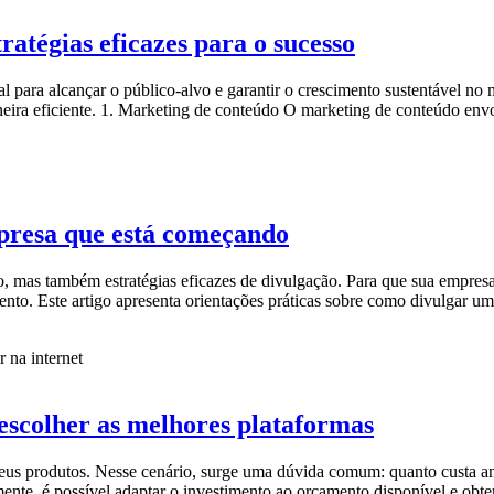
atégias eficazes para o sucesso
para alcançar o público-alvo e garantir o crescimento sustentável no me
ira eficiente. 1. Marketing de conteúdo O marketing de conteúdo env
mpresa que está começando
 mas também estratégias eficazes de divulgação. Para que sua empresa g
nto. Este artigo apresenta orientações práticas sobre como divulgar 
escolher as melhores plataformas
us produtos. Nesse cenário, surge uma dúvida comum: quanto custa anu
ente, é possível adaptar o investimento ao orçamento disponível e obte