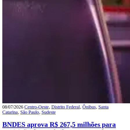
08/07/2026
Centro-Oeste
‚
Distrito Federal
‚
Ônibus
‚
Santa
Catarina
‚
São Paulo
‚
Sudeste
BNDES aprova R$ 267,5 milhões para