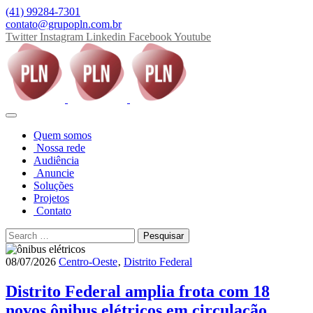
(41) 99284-7301
contato@grupopln.com.br
Twitter
Instagram
Linkedin
Facebook
Youtube
Quem somos
Nossa rede
Audiência
Anuncie
Soluções
Projetos
Contato
08/07/2026
Centro-Oeste
‚
Distrito Federal
Distrito Federal amplia frota com 18
novos ônibus elétricos em circulação