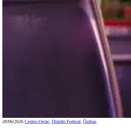
20/06/2026
Centro-Oeste
‚
Distrito Federal
‚
Ônibus