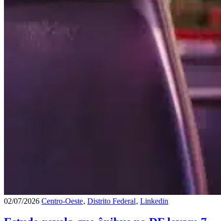
02/07/2026
Centro-Oeste
‚
Distrito Federal
‚
Linkedin